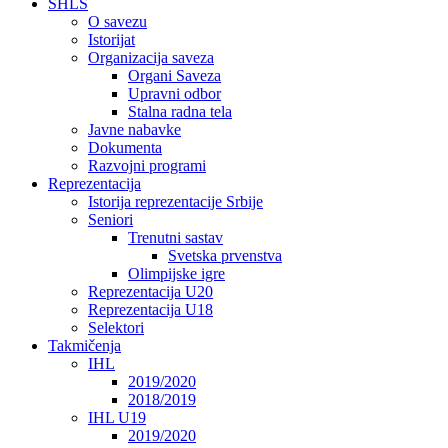
SHLS
O savezu
Istorijat
Organizacija saveza
Organi Saveza
Upravni odbor
Stalna radna tela
Javne nabavke
Dokumenta
Razvojni programi
Reprezentacija
Istorija reprezentacije Srbije
Seniori
Trenutni sastav
Svetska prvenstva
Olimpijske igre
Reprezentacija U20
Reprezentacija U18
Selektori
Takmičenja
IHL
2019/2020
2018/2019
IHL U19
2019/2020