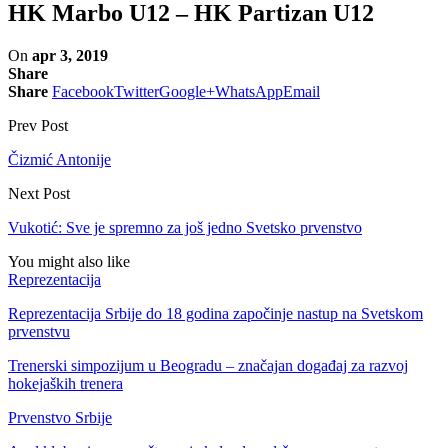
HK Marbo U12 – HK Partizan U12
On
apr 3, 2019
Share
Share
Facebook
Twitter
Google+
WhatsApp
Email
Prev Post
Čizmić Antonije
Next Post
Vukotić: Sve je spremno za još jedno Svetsko prvenstvo
You might also like
Reprezentacija
Reprezentacija Srbije do 18 godina započinje nastup na Svetskom
prvenstvu
Trenerski simpozijum u Beogradu – značajan događaj za razvoj
hokejaških trenera
Prvenstvo Srbije