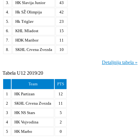
3.
HK Slavija Junior
43
4.
Hk SŽ Olimpija
42
5.
Hk Triglav
23
6.
KHL Mladost
15
7.
HDK Maribor
11
8.
SKHL Crvena Zvezda
10
Detaljnija tabela »
Tabela U12 2019/20
Team
PTS
1
HK Partizan
12
2
SKHL Crvena Zvezda
11
3
HK NS Stars
5
4
HK Vojvodina
2
5
HK Marbo
0