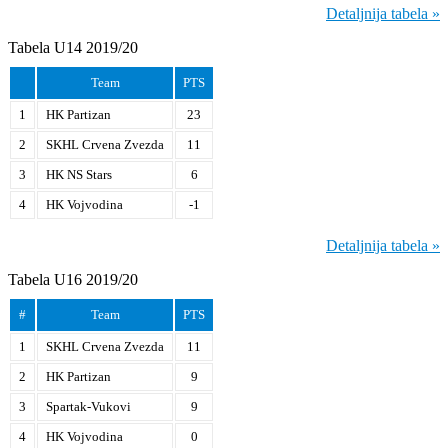
Detaljnija tabela »
Tabela U14 2019/20
Team
PTS
1
HK Partizan
23
2
SKHL Crvena Zvezda
11
3
HK NS Stars
6
4
HK Vojvodina
-1
Detaljnija tabela »
Tabela U16 2019/20
#
Team
PTS
1
SKHL Crvena Zvezda
11
2
HK Partizan
9
3
Spartak-Vukovi
9
4
HK Vojvodina
0