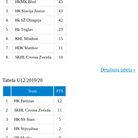
2.
HKMK Bled
43
3.
HK Slavija Junior
43
4.
Hk SŽ Olimpija
42
5.
Hk Triglav
23
6.
KHL Mladost
15
7.
HDK Maribor
11
8.
SKHL Crvena Zvezda
10
Detaljnija tabela »
Tabela U12 2019/20
Team
PTS
1
HK Partizan
12
2
SKHL Crvena Zvezda
11
3
HK NS Stars
5
4
HK Vojvodina
2
5
HK Marbo
0