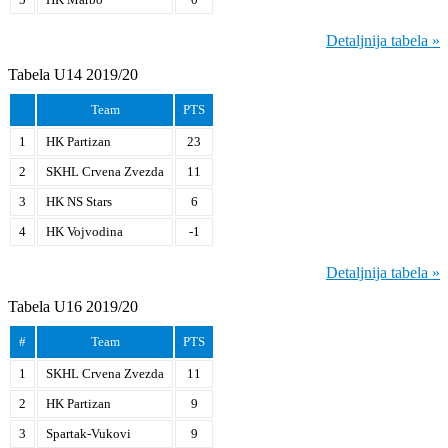
Detaljnija tabela »
Tabela U14 2019/20
Team
PTS
1
HK Partizan
23
2
SKHL Crvena Zvezda
11
3
HK NS Stars
6
4
HK Vojvodina
-1
Detaljnija tabela »
Tabela U16 2019/20
#
Team
PTS
1
SKHL Crvena Zvezda
11
2
HK Partizan
9
3
Spartak-Vukovi
9