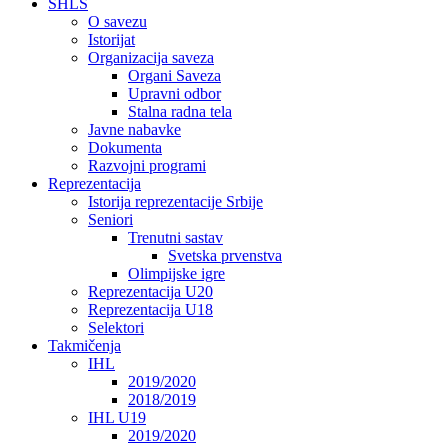
SHLS
O savezu
Istorijat
Organizacija saveza
Organi Saveza
Upravni odbor
Stalna radna tela
Javne nabavke
Dokumenta
Razvojni programi
Reprezentacija
Istorija reprezentacije Srbije
Seniori
Trenutni sastav
Svetska prvenstva
Olimpijske igre
Reprezentacija U20
Reprezentacija U18
Selektori
Takmičenja
IHL
2019/2020
2018/2019
IHL U19
2019/2020