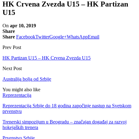
HK Crvena Zvezda U15 – HK Partizan
U15
On
apr 10, 2019
Share
Share
Facebook
Twitter
Google+
WhatsApp
Email
Prev Post
HK Partizan U15 – HK Crvena Zvezda U15
Next Post
Australija bolja od Srbije
You might also like
Reprezentacija
Reprezentacija Srbije do 18 godina započinje nastup na Svetskom
prvenstvu
Trenerski simpozijum u Beogradu – značajan događaj za razvoj
hokejaških trenera
Prvenstvo Srbije