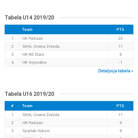
Tabela U14 2019/20
Team
PTS
1
HK Partizan
23
2
SKHL Crvena Zvezda
11
3
HK NS Stars
6
4
HK Vojvodina
-1
Detaljnija tabela »
Tabela U16 2019/20
#
Team
PTS
1
SKHL Crvena Zvezda
11
2
HK Partizan
9
3
Spartak-Vukovi
9