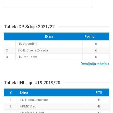
Tabela DP Srbije 2021/22
Ekipa
Points
1
HK Vojvodina
6
2
SKHL Crvena Zvezda
6
3
HK Red Team
0
Detaljnija tabela »
Tabela IHL lige U19 2019/20
#
Ekipa
PTS
1.
HD Hidria Jesenice
44
2.
HKMK Bled
43
3.
HK Slavija Junior
43