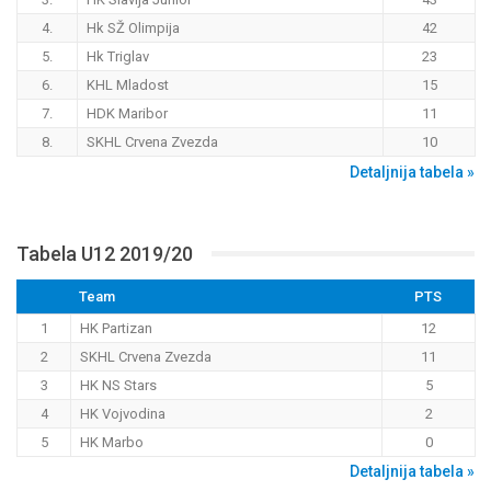
4.
Hk SŽ Olimpija
42
5.
Hk Triglav
23
6.
KHL Mladost
15
7.
HDK Maribor
11
8.
SKHL Crvena Zvezda
10
Detaljnija tabela »
Tabela U12 2019/20
Team
PTS
1
HK Partizan
12
2
SKHL Crvena Zvezda
11
3
HK NS Stars
5
4
HK Vojvodina
2
5
HK Marbo
0
Detaljnija tabela »