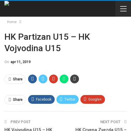
Home
HK Partizan U15 – HK
Vojvodina U15
On
apr 11, 2019
Share
Facebook
Twitter
Google+
Share
WhatsApp
Email
PREV POST
NEXT POST
HK Vojvodina U15 – HK
HK Crvena Zvezda U15 –