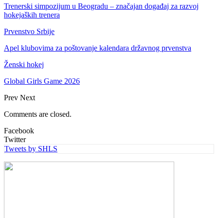
Trenerski simpozijum u Beogradu – značajan događaj za razvoj
hokejaških trenera
Prvenstvo Srbije
Apel klubovima za poštovanje kalendara državnog prvenstva
Ženski hokej
Global Girls Game 2026
Prev
Next
Comments are closed.
Facebook
Twitter
Tweets by SHLS