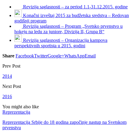
Revizija saglasnosti – za period 1.1-31.12.2015. godine
Konačni izveštaj 2015 za budžetska sredstva – Redovan
godišnji program
Revizija saglasnosti – Program „Svetsko prvenstvo u
hokeju na ledu za juniore, Divizija II, Grupa B“
Revizija saglasnosti – Organizacija kampova
perspektivnih sportista u 2015. godini
Share
Facebook
Twitter
Google+
WhatsApp
Email
Prev Post
2014
Next Post
2016
You might also like
Reprezentacija
Reprezentacija Srbije do 18 godina započinje nastup na Svetskom
prvenstvu