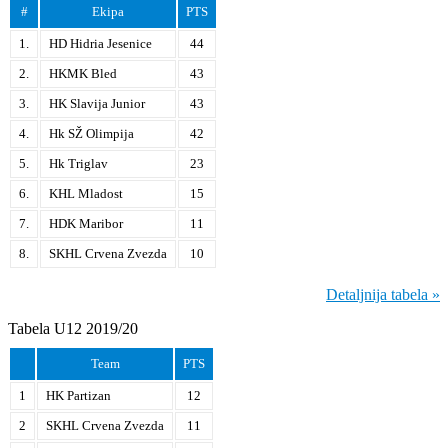
#
Ekipa
PTS
1.
HD Hidria Jesenice
44
2.
HKMK Bled
43
3.
HK Slavija Junior
43
4.
Hk SŽ Olimpija
42
5.
Hk Triglav
23
6.
KHL Mladost
15
7.
HDK Maribor
11
8.
SKHL Crvena Zvezda
10
Detaljnija tabela »
Tabela U12 2019/20
Team
PTS
1
HK Partizan
12
2
SKHL Crvena Zvezda
11