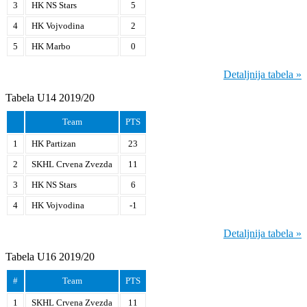
3
HK NS Stars
5
4
HK Vojvodina
2
5
HK Marbo
0
Detaljnija tabela »
Tabela U14 2019/20
Team
PTS
1
HK Partizan
23
2
SKHL Crvena Zvezda
11
3
HK NS Stars
6
4
HK Vojvodina
-1
Detaljnija tabela »
Tabela U16 2019/20
#
Team
PTS
1
SKHL Crvena Zvezda
11