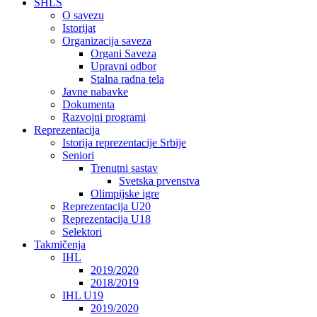
SHLS
O savezu
Istorijat
Organizacija saveza
Organi Saveza
Upravni odbor
Stalna radna tela
Javne nabavke
Dokumenta
Razvojni programi
Reprezentacija
Istorija reprezentacije Srbije
Seniori
Trenutni sastav
Svetska prvenstva
Olimpijske igre
Reprezentacija U20
Reprezentacija U18
Selektori
Takmičenja
IHL
2019/2020
2018/2019
IHL U19
2019/2020