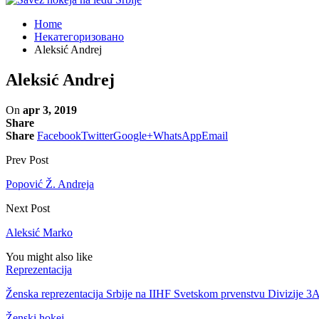
Home
Некатегоризовано
Aleksić Andrej
Aleksić Andrej
On
apr 3, 2019
Share
Share
Facebook
Twitter
Google+
WhatsApp
Email
Prev Post
Popović Ž. Andreja
Next Post
Aleksić Marko
You might also like
Reprezentacija
Ženska reprezentacija Srbije na IIHF Svetskom prvenstvu Divizije 3
Ženski hokej