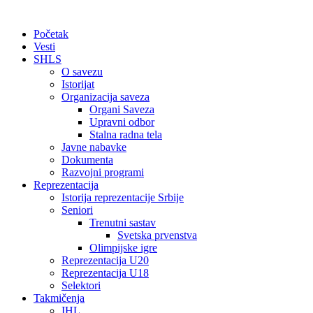
Početak
Vesti
SHLS
O savezu
Istorijat
Organizacija saveza
Organi Saveza
Upravni odbor
Stalna radna tela
Javne nabavke
Dokumenta
Razvojni programi
Reprezentacija
Istorija reprezentacije Srbije
Seniori
Trenutni sastav
Svetska prvenstva
Olimpijske igre
Reprezentacija U20
Reprezentacija U18
Selektori
Takmičenja
IHL