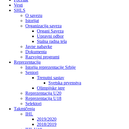
Vesti
SHLS
O savezu
Istorijat
Organizacija saveza
Organi Saveza
Upravni odbor
Stalna radna tela
Javne nabavke
Dokumenta
Razvojni programi
Reprezentacija
Istorija reprezentacije Srbije
Seniori
Trenutni sastav
Svetska prvenstva
Olimpijske igre
Reprezentacija U20
Reprezentacija U18
Selektori
Takmičenja
IHL
2019/2020
2018/2019