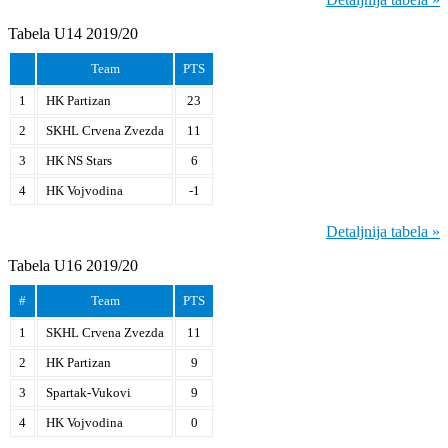
Tabela U14 2019/20
Team
PTS
1
HK Partizan
23
2
SKHL Crvena Zvezda
11
3
HK NS Stars
6
4
HK Vojvodina
-1
Detaljnija tabela »
Tabela U16 2019/20
#
Team
PTS
1
SKHL Crvena Zvezda
11
2
HK Partizan
9
3
Spartak-Vukovi
9
4
HK Vojvodina
0