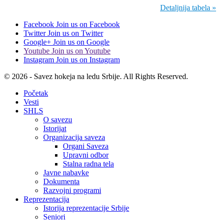
Detaljnija tabela »
Facebook
Join us on Facebook
Twitter
Join us on Twitter
Google+
Join us on Google
Youtube
Join us on Youtube
Instagram
Join us on Instagram
© 2026 - Savez hokeja na ledu Srbije. All Rights Reserved.
Početak
Vesti
SHLS
O savezu
Istorijat
Organizacija saveza
Organi Saveza
Upravni odbor
Stalna radna tela
Javne nabavke
Dokumenta
Razvojni programi
Reprezentacija
Istorija reprezentacije Srbije
Seniori