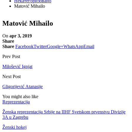
Некатегоризовано
Matović Mihailo
Matović Mihailo
On
apr 3, 2019
Share
Share
Facebook
Twitter
Google+
WhatsApp
Email
Prev Post
Milošević Ignjat
Next Post
Gligorijević Atanasije
You might also like
Reprezentacija
Ženska reprezentacija Srbije na IIHF Svetskom prvenstvu Divizije
3A u Zagrebu
Ženski hokej