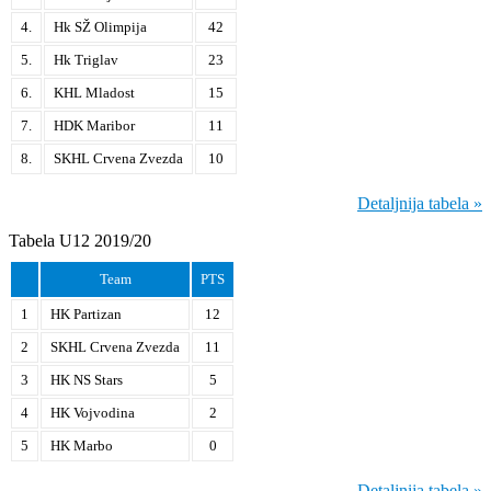
4.
Hk SŽ Olimpija
42
5.
Hk Triglav
23
6.
KHL Mladost
15
7.
HDK Maribor
11
8.
SKHL Crvena Zvezda
10
Detaljnija tabela »
Tabela U12 2019/20
Team
PTS
1
HK Partizan
12
2
SKHL Crvena Zvezda
11
3
HK NS Stars
5
4
HK Vojvodina
2
5
HK Marbo
0
Detaljnija tabela »