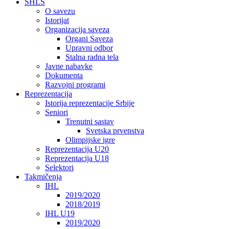
SHLS
O savezu
Istorijat
Organizacija saveza
Organi Saveza
Upravni odbor
Stalna radna tela
Javne nabavke
Dokumenta
Razvojni programi
Reprezentacija
Istorija reprezentacije Srbije
Seniori
Trenutni sastav
Svetska prvenstva
Olimpijske igre
Reprezentacija U20
Reprezentacija U18
Selektori
Takmičenja
IHL
2019/2020
2018/2019
IHL U19
2019/2020