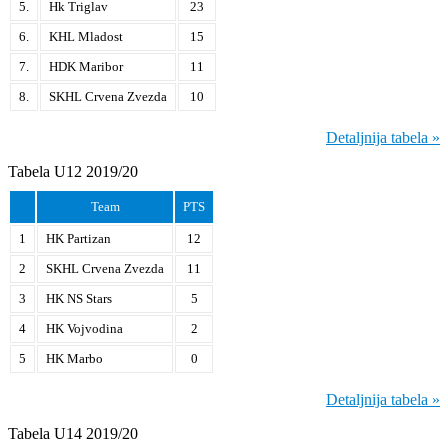
5.
Hk Triglav
23
6.
KHL Mladost
15
7.
HDK Maribor
11
8.
SKHL Crvena Zvezda
10
Detaljnija tabela »
Tabela U12 2019/20
Team
PTS
1
HK Partizan
12
2
SKHL Crvena Zvezda
11
3
HK NS Stars
5
4
HK Vojvodina
2
5
HK Marbo
0
Detaljnija tabela »
Tabela U14 2019/20