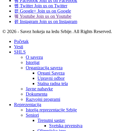
Facebook
Join us on Facebook
Twitter
Join us on Twitter
Google+
Join us on Google
Youtube
Join us on Youtube
Instagram
Join us on Instagram
© 2026 - Savez hokeja na ledu Srbije. All Rights Reserved.
Početak
Vesti
SHLS
O savezu
Istorijat
Organizacija saveza
Organi Saveza
Upravni odbor
Stalna radna tela
Javne nabavke
Dokumenta
Razvojni programi
Reprezentacija
Istorija reprezentacije Srbije
Seniori
Trenutni sastav
Svetska prvenstva
Olimpijske igre