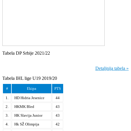
Tabela DP Srbije 2021/22
Detaljnija tabela »
Tabela IHL lige U19 2019/20
#
Ekipa
PTS
1.
HD Hidria Jesenice
44
2.
HKMK Bled
43
3.
HK Slavija Junior
43
4.
Hk SŽ Olimpija
42