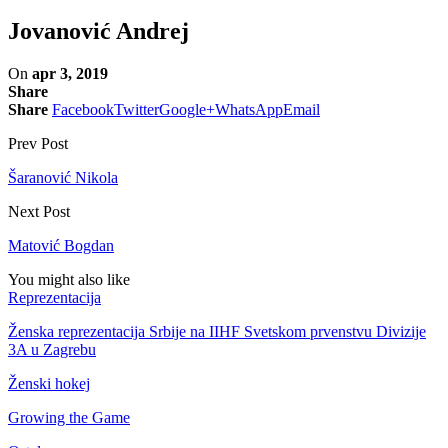
Jovanović Andrej
On
apr 3, 2019
Share
Share
Facebook
Twitter
Google+
WhatsApp
Email
Prev Post
Šaranović Nikola
Next Post
Matović Bogdan
You might also like
Reprezentacija
Ženska reprezentacija Srbije na IIHF Svetskom prvenstvu Divizije
3A u Zagrebu
Ženski hokej
Growing the Game