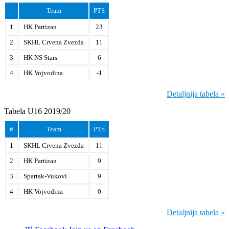
Team
PTS
1
HK Partizan
23
2
SKHL Crvena Zvezda
11
3
HK NS Stars
6
4
HK Vojvodina
-1
Detaljnija tabela »
Tabela U16 2019/20
#
Team
PTS
1
SKHL Crvena Zvezda
11
2
HK Partizan
9
3
Spartak-Vukovi
9
4
HK Vojvodina
0
Detaljnija tabela »