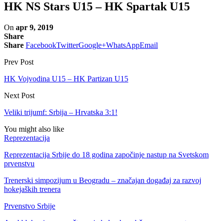
HK NS Stars U15 – HK Spartak U15
On
apr 9, 2019
Share
Share
Facebook
Twitter
Google+
WhatsApp
Email
Prev Post
HK Vojvodina U15 – HK Partizan U15
Next Post
Veliki trijumf: Srbija – Hrvatska 3:1!
You might also like
Reprezentacija
Reprezentacija Srbije do 18 godina započinje nastup na Svetskom
prvenstvu
Trenerski simpozijum u Beogradu – značajan događaj za razvoj
hokejaških trenera
Prvenstvo Srbije