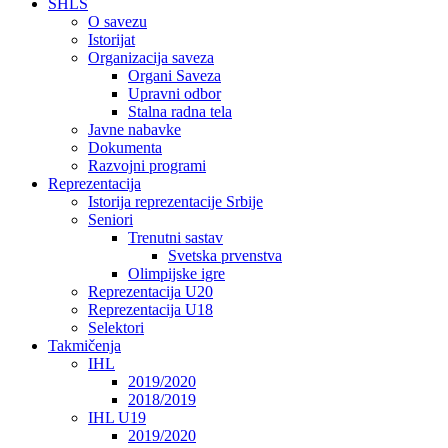
SHLS
O savezu
Istorijat
Organizacija saveza
Organi Saveza
Upravni odbor
Stalna radna tela
Javne nabavke
Dokumenta
Razvojni programi
Reprezentacija
Istorija reprezentacije Srbije
Seniori
Trenutni sastav
Svetska prvenstva
Olimpijske igre
Reprezentacija U20
Reprezentacija U18
Selektori
Takmičenja
IHL
2019/2020
2018/2019
IHL U19
2019/2020