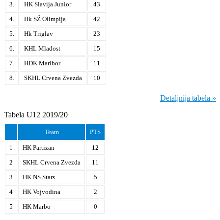
3.
HK Slavija Junior
43
4.
Hk SŽ Olimpija
42
5.
Hk Triglav
23
6.
KHL Mladost
15
7.
HDK Maribor
11
8.
SKHL Crvena Zvezda
10
Detaljnija tabela »
Tabela U12 2019/20
Team
PTS
1
HK Partizan
12
2
SKHL Crvena Zvezda
11
3
HK NS Stars
5
4
HK Vojvodina
2
5
HK Marbo
0