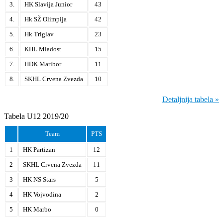
3.
HK Slavija Junior
43
4.
Hk SŽ Olimpija
42
5.
Hk Triglav
23
6.
KHL Mladost
15
7.
HDK Maribor
11
8.
SKHL Crvena Zvezda
10
Detaljnija tabela »
Tabela U12 2019/20
Team
PTS
1
HK Partizan
12
2
SKHL Crvena Zvezda
11
3
HK NS Stars
5
4
HK Vojvodina
2
5
HK Marbo
0