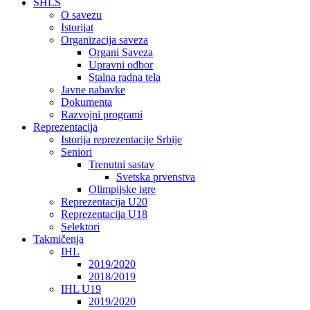
SHLS
O savezu
Istorijat
Organizacija saveza
Organi Saveza
Upravni odbor
Stalna radna tela
Javne nabavke
Dokumenta
Razvojni programi
Reprezentacija
Istorija reprezentacije Srbije
Seniori
Trenutni sastav
Svetska prvenstva
Olimpijske igre
Reprezentacija U20
Reprezentacija U18
Selektori
Takmičenja
IHL
2019/2020
2018/2019
IHL U19
2019/2020