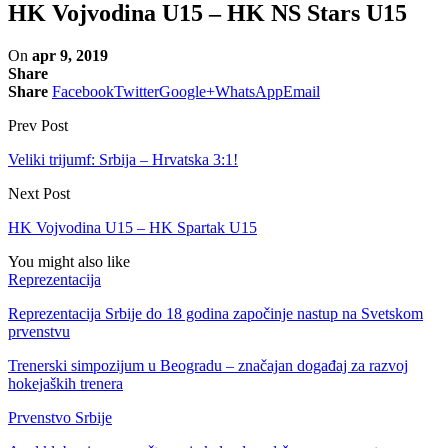
HK Vojvodina U15 – HK NS Stars U15
On
apr 9, 2019
Share
Share
Facebook
Twitter
Google+
WhatsApp
Email
Prev Post
Veliki trijumf: Srbija – Hrvatska 3:1!
Next Post
HK Vojvodina U15 – HK Spartak U15
You might also like
Reprezentacija
Reprezentacija Srbije do 18 godina započinje nastup na Svetskom
prvenstvu
Trenerski simpozijum u Beogradu – značajan događaj za razvoj
hokejaških trenera
Prvenstvo Srbije