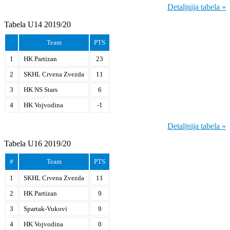
Detaljnija tabela »
Tabela U14 2019/20
Team
PTS
1
HK Partizan
23
2
SKHL Crvena Zvezda
11
3
HK NS Stars
6
4
HK Vojvodina
-1
Detaljnija tabela »
Tabela U16 2019/20
#
Team
PTS
1
SKHL Crvena Zvezda
11
2
HK Partizan
9
3
Spartak-Vukovi
9
4
HK Vojvodina
0