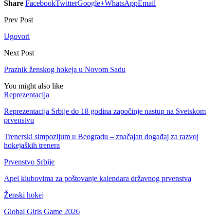
Share
Facebook
Twitter
Google+
WhatsApp
Email
Prev Post
Ugovori
Next Post
Praznik ženskog hokeja u Novom Sadu
You might also like
Reprezentacija
Reprezentacija Srbije do 18 godina započinje nastup na Svetskom
prvenstvu
Trenerski simpozijum u Beogradu – značajan događaj za razvoj
hokejaških trenera
Prvenstvo Srbije
Apel klubovima za poštovanje kalendara državnog prvenstva
Ženski hokej
Global Girls Game 2026