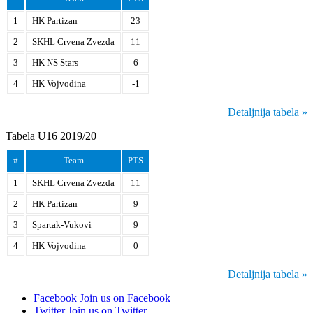
1
HK Partizan
23
2
SKHL Crvena Zvezda
11
3
HK NS Stars
6
4
HK Vojvodina
-1
Detaljnija tabela »
Tabela U16 2019/20
#
Team
PTS
1
SKHL Crvena Zvezda
11
2
HK Partizan
9
3
Spartak-Vukovi
9
4
HK Vojvodina
0
Detaljnija tabela »
Facebook
Join us on Facebook
Twitter
Join us on Twitter