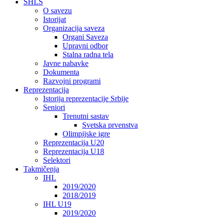
SHLS
O savezu
Istorijat
Organizacija saveza
Organi Saveza
Upravni odbor
Stalna radna tela
Javne nabavke
Dokumenta
Razvojni programi
Reprezentacija
Istorija reprezentacije Srbije
Seniori
Trenutni sastav
Svetska prvenstva
Olimpijske igre
Reprezentacija U20
Reprezentacija U18
Selektori
Takmičenja
IHL
2019/2020
2018/2019
IHL U19
2019/2020