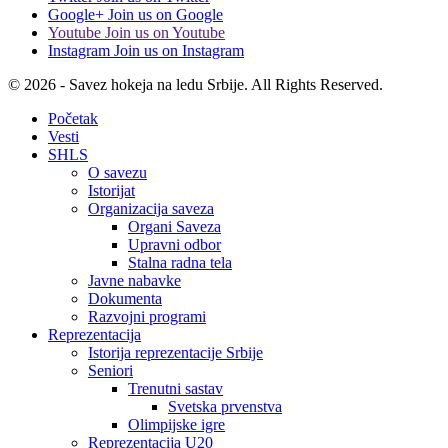
Google+
Join us on Google
Youtube
Join us on Youtube
Instagram
Join us on Instagram
© 2026 - Savez hokeja na ledu Srbije. All Rights Reserved.
Početak
Vesti
SHLS
O savezu
Istorijat
Organizacija saveza
Organi Saveza
Upravni odbor
Stalna radna tela
Javne nabavke
Dokumenta
Razvojni programi
Reprezentacija
Istorija reprezentacije Srbije
Seniori
Trenutni sastav
Svetska prvenstva
Olimpijske igre
Reprezentacija U20