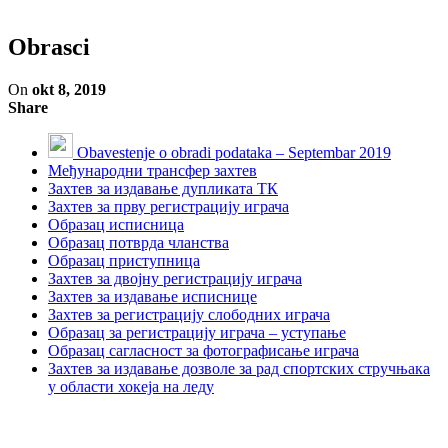
Obrasci
On
okt 8, 2019
Share
Obavestenje o obradi podataka – Septembar 2019
Међународни трансфер захтев
Захтев за издавање дупликата ТК
Захтев за прву регистрацију играча
Образац исписница
Образац потврда чланства
Образац приступница
Захтев за двојну регистрацију играча
Захтев за издавање исписнице
Захтев за регистрацију слободних играча
Образац за регистрацију играча – уступање
Образац сагласност за фотографисање играча
Захтев за издавање дозволе за рад спортских стручњака
у области хокеја на леду