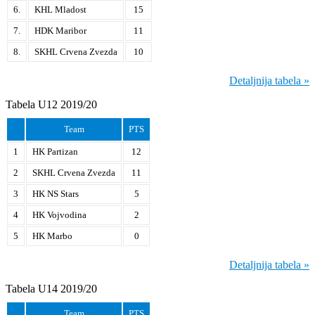
6.
KHL Mladost
15
7.
HDK Maribor
11
8.
SKHL Crvena Zvezda
10
Detaljnija tabela »
Tabela U12 2019/20
Team
PTS
1
HK Partizan
12
2
SKHL Crvena Zvezda
11
3
HK NS Stars
5
4
HK Vojvodina
2
5
HK Marbo
0
Detaljnija tabela »
Tabela U14 2019/20
Team
PTS