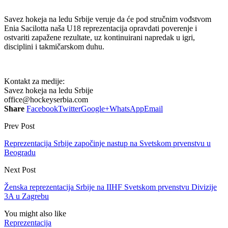
Savez hokeja na ledu Srbije veruje da će pod stručnim vođstvom
Enia Sacilotta naša U18 reprezentacija opravdati poverenje i
ostvariti zapažene rezultate, uz kontinuirani napredak u igri,
disciplini i takmičarskom duhu.
Kontakt za medije:
Savez hokeja na ledu Srbije
office@hockeyserbia.com
Share
Facebook
Twitter
Google+
WhatsApp
Email
Prev Post
Reprezentacija Srbije započinje nastup na Svetskom prvenstvu u
Beogradu
Next Post
Ženska reprezentacija Srbije na IIHF Svetskom prvenstvu Divizije
3A u Zagrebu
You might also like
Reprezentacija