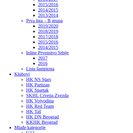
2015/2016
2014/2015
2013/2014
Prva liga – B grupa
2019/2020
2018/2019
2017/2018
2015/2016
2014/2015
Inline Prvenstvo Srbije
2017
2016
Lista šampiona
Klubovi
HK NS Stars
HK Partizan
HK Spartak
SKHL Crvena Zvezda
HK Vojvodina
HK Red Team
HK Taš
HK DN Beograd
KKHK Beograd
Mlađe kategorije
U12