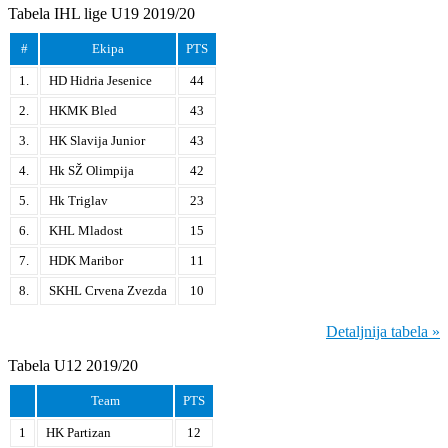
Tabela IHL lige U19 2019/20
#
Ekipa
PTS
1.
HD Hidria Jesenice
44
2.
HKMK Bled
43
3.
HK Slavija Junior
43
4.
Hk SŽ Olimpija
42
5.
Hk Triglav
23
6.
KHL Mladost
15
7.
HDK Maribor
11
8.
SKHL Crvena Zvezda
10
Detaljnija tabela »
Tabela U12 2019/20
Team
PTS
1
HK Partizan
12