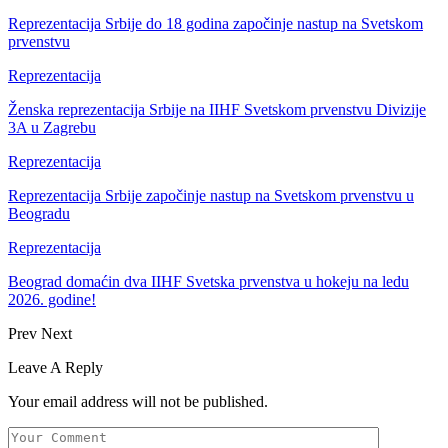
Reprezentacija Srbije do 18 godina započinje nastup na Svetskom
prvenstvu
Reprezentacija
Ženska reprezentacija Srbije na IIHF Svetskom prvenstvu Divizije
3A u Zagrebu
Reprezentacija
Reprezentacija Srbije započinje nastup na Svetskom prvenstvu u
Beogradu
Reprezentacija
Beograd domaćin dva IIHF Svetska prvenstva u hokeju na ledu
2026. godine!
Prev
Next
Leave A Reply
Your email address will not be published.