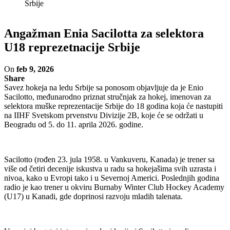
Srbije
Angažman Enia Sacilotta za selektora
U18 reprezetnacije Srbije
On
feb 9, 2026
Share
Savez hokeja na ledu Srbije sa ponosom objavljuje da je Enio
Sacilotto, međunarodno priznat stručnjak za hokej, imenovan za
selektora muške reprezentacije Srbije do 18 godina koja će nastupiti
na IIHF Svetskom prvenstvu Divizije 2B, koje će se održati u
Beogradu od 5. do 11. aprila 2026. godine.
Sacilotto (rođen 23. jula 1958. u Vankuveru, Kanada) je trener sa
više od četiri decenije iskustva u radu sa hokejašima svih uzrasta i
nivoa, kako u Evropi tako i u Severnoj Americi. Poslednjih godina
radio je kao trener u okviru Burnaby Winter Club Hockey Academy
(U17) u Kanadi, gde doprinosi razvoju mladih talenata.