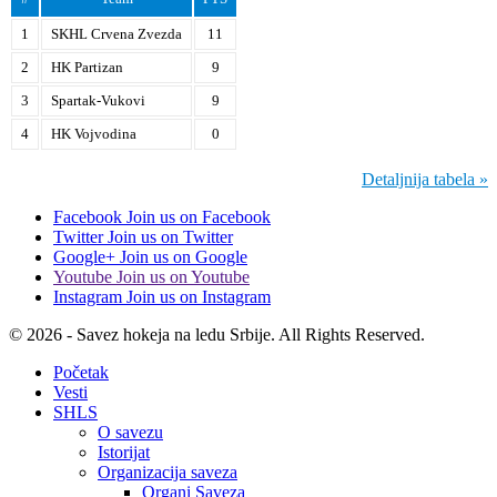
1
SKHL Crvena Zvezda
11
2
HK Partizan
9
3
Spartak-Vukovi
9
4
HK Vojvodina
0
Detaljnija tabela »
Facebook
Join us on Facebook
Twitter
Join us on Twitter
Google+
Join us on Google
Youtube
Join us on Youtube
Instagram
Join us on Instagram
© 2026 - Savez hokeja na ledu Srbije. All Rights Reserved.
Početak
Vesti
SHLS
O savezu
Istorijat
Organizacija saveza
Organi Saveza