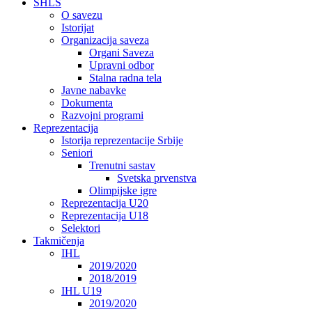
SHLS
O savezu
Istorijat
Organizacija saveza
Organi Saveza
Upravni odbor
Stalna radna tela
Javne nabavke
Dokumenta
Razvojni programi
Reprezentacija
Istorija reprezentacije Srbije
Seniori
Trenutni sastav
Svetska prvenstva
Olimpijske igre
Reprezentacija U20
Reprezentacija U18
Selektori
Takmičenja
IHL
2019/2020
2018/2019
IHL U19
2019/2020