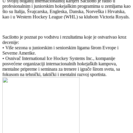
U svojoj bogatoj internacionalnoj karijeri Sacilotto je radio u
profesionalnim i juniorskim hokejaškim programima u zemljama kao
što su Italija, Švajcarska, Engleska, Danska, Norveška i Hrvatska,
kao i u Western Hockey League (WHL) sa klubom Victoria Royals.
Sacilotto je poznat po vođstvu i rezultatima koje je ostvarivao kroz
decenije:
• Više sezona u juniorskim i seniorskim ligama širom Evrope i
Severne Amerike.
• Osnivač International Ice Hockey Systems Inc., kompanije
posvećene organizaciji internacionalnih hokejaških kampova,
mentalne pripreme i seminara za trenere i igrače širom sveta, sa
fokusom na tehnički, taktički i mentalni razvoj sportista.