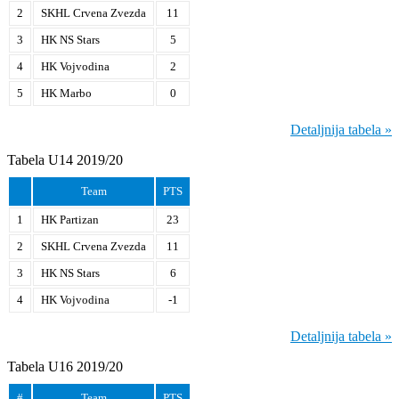
2
SKHL Crvena Zvezda
11
3
HK NS Stars
5
4
HK Vojvodina
2
5
HK Marbo
0
Detaljnija tabela »
Tabela U14 2019/20
Team
PTS
1
HK Partizan
23
2
SKHL Crvena Zvezda
11
3
HK NS Stars
6
4
HK Vojvodina
-1
Detaljnija tabela »
Tabela U16 2019/20
#
Team
PTS