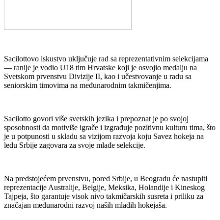
Sacilottovo iskustvo uključuje rad sa reprezentativnim selekcijama
— ranije je vodio U18 tim Hrvatske koji je osvojio medalju na
Svetskom prvenstvu Divizije II, kao i učestvovanje u radu sa
seniorskim timovima na međunarodnim takmičenjima.
Sacilotto govori više svetskih jezika i prepoznat je po svojoj
sposobnosti da motiviše igrače i izgrađuje pozitivnu kulturu tima, što
je u potpunosti u skladu sa vizijom razvoja koju Savez hokeja na
ledu Srbije zagovara za svoje mlađe selekcije.
Na predstojećem prvenstvu, pored Srbije, u Beogradu će nastupiti
reprezentacije Australije, Belgije, Meksika, Holandije i Kineskog
Tajpeja, što garantuje visok nivo takmičarskih susreta i priliku za
značajan međunarodni razvoj naših mladih hokejaša.