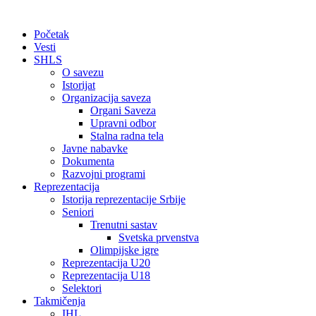
Početak
Vesti
SHLS
O savezu
Istorijat
Organizacija saveza
Organi Saveza
Upravni odbor
Stalna radna tela
Javne nabavke
Dokumenta
Razvojni programi
Reprezentacija
Istorija reprezentacije Srbije
Seniori
Trenutni sastav
Svetska prvenstva
Olimpijske igre
Reprezentacija U20
Reprezentacija U18
Selektori
Takmičenja
IHL