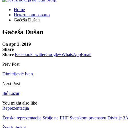
Home
Некатегоризовано
Gaćeša Dušan
Gaćeša Dušan
On
apr 3, 2019
Share
Share
Facebook
Twitter
Google+
WhatsApp
Email
Prev Post
Dimitrijević Ivan
Next Post
Ilić Lazar
You might also like
Reprezentacija
Ženska reprezentacija Srbije na IIHF Svetskom prvenstvu Divizije 3
Ženski hokej