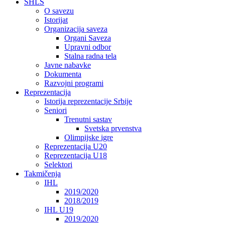
SHLS
O savezu
Istorijat
Organizacija saveza
Organi Saveza
Upravni odbor
Stalna radna tela
Javne nabavke
Dokumenta
Razvojni programi
Reprezentacija
Istorija reprezentacije Srbije
Seniori
Trenutni sastav
Svetska prvenstva
Olimpijske igre
Reprezentacija U20
Reprezentacija U18
Selektori
Takmičenja
IHL
2019/2020
2018/2019
IHL U19
2019/2020