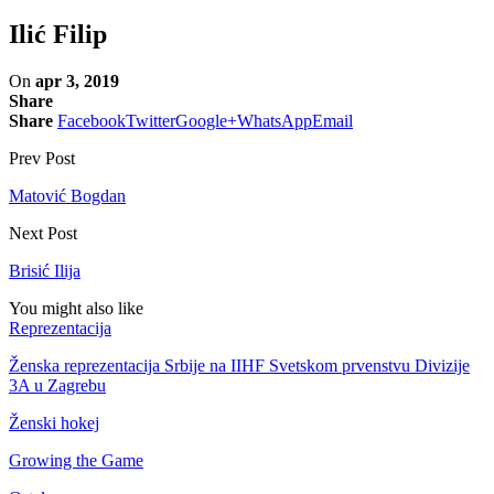
Ilić Filip
On
apr 3, 2019
Share
Share
Facebook
Twitter
Google+
WhatsApp
Email
Prev Post
Matović Bogdan
Next Post
Brisić Ilija
You might also like
Reprezentacija
Ženska reprezentacija Srbije na IIHF Svetskom prvenstvu Divizije
3A u Zagrebu
Ženski hokej
Growing the Game