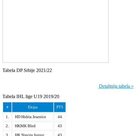
Tabela DP Srbije 2021/22
Detaljnija tabela »
Tabela IHL lige U19 2019/20
#
Ekipa
PTS
1.
HD Hidria Jesenice
44
2.
HKMK Bled
43
3.
HK Slavija Junior
43