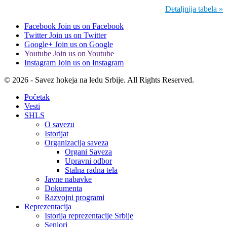
Detaljnija tabela »
Facebook
Join us on Facebook
Twitter
Join us on Twitter
Google+
Join us on Google
Youtube
Join us on Youtube
Instagram
Join us on Instagram
© 2026 - Savez hokeja na ledu Srbije. All Rights Reserved.
Početak
Vesti
SHLS
O savezu
Istorijat
Organizacija saveza
Organi Saveza
Upravni odbor
Stalna radna tela
Javne nabavke
Dokumenta
Razvojni programi
Reprezentacija
Istorija reprezentacije Srbije
Seniori