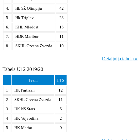
4.
Hk SŽ Olimpija
42
5.
Hk Triglav
23
6.
KHL Mladost
15
7.
HDK Maribor
11
8.
SKHL Crvena Zvezda
10
Detaljnija tabela »
Tabela U12 2019/20
Team
PTS
1
HK Partizan
12
2
SKHL Crvena Zvezda
11
3
HK NS Stars
5
4
HK Vojvodina
2
5
HK Marbo
0