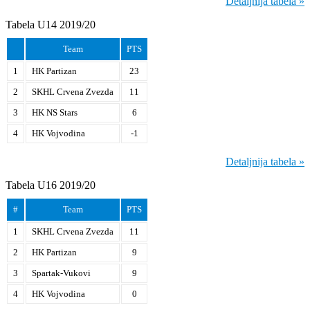
Detaljnija tabela »
Tabela U14 2019/20
Team
PTS
1
HK Partizan
23
2
SKHL Crvena Zvezda
11
3
HK NS Stars
6
4
HK Vojvodina
-1
Detaljnija tabela »
Tabela U16 2019/20
#
Team
PTS
1
SKHL Crvena Zvezda
11
2
HK Partizan
9
3
Spartak-Vukovi
9
4
HK Vojvodina
0