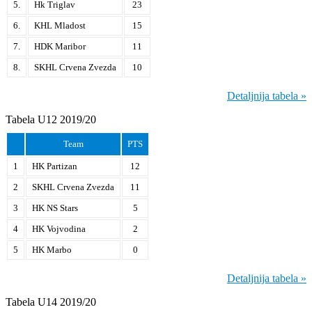
5.
Hk Triglav
23
6.
KHL Mladost
15
7.
HDK Maribor
11
8.
SKHL Crvena Zvezda
10
Detaljnija tabela »
Tabela U12 2019/20
Team
PTS
1
HK Partizan
12
2
SKHL Crvena Zvezda
11
3
HK NS Stars
5
4
HK Vojvodina
2
5
HK Marbo
0
Detaljnija tabela »
Tabela U14 2019/20