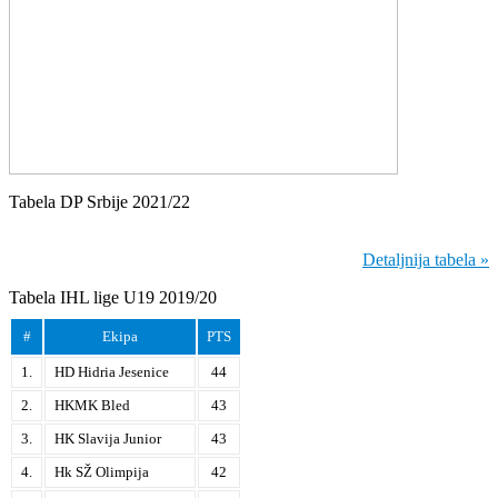
Tabela DP Srbije 2021/22
Detaljnija tabela »
Tabela IHL lige U19 2019/20
#
Ekipa
PTS
1.
HD Hidria Jesenice
44
2.
HKMK Bled
43
3.
HK Slavija Junior
43
4.
Hk SŽ Olimpija
42