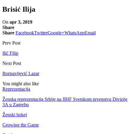
Brisić Ilija
On
apr 3, 2019
Share
Share
Facebook
Twitter
Google+
WhatsApp
Email
Prev Post
Ilić Filip
Next Post
Borisavljević Lazar
You might also like
Reprezentacija
Ženska reprezentacija Srbije na IIHF Svetskom prvenstvu Divizije
3A u Zagrebu
Ženski hokej
Growing the Game