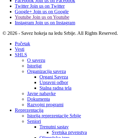
Facebook
Join us on Facebook
Twitter
Join us on Twitter
Google+
Join us on Google
Youtube
Join us on Youtube
Instagram
Join us on Instagram
© 2026 - Savez hokeja na ledu Srbije. All Rights Reserved.
Početak
Vesti
SHLS
O savezu
Istorijat
Organizacija saveza
Organi Saveza
Upravni odbor
Stalna radna tela
Javne nabavke
Dokumenta
Razvojni programi
Reprezentacija
Istorija reprezentacije Srbije
Seniori
Trenutni sastav
Svetska prvenstva
Olimpijske igre