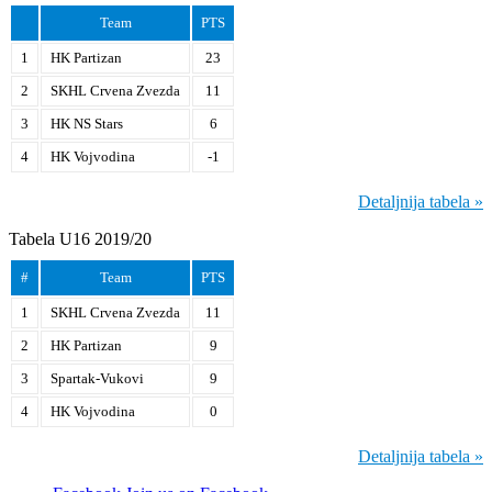
Team
PTS
1
HK Partizan
23
2
SKHL Crvena Zvezda
11
3
HK NS Stars
6
4
HK Vojvodina
-1
Detaljnija tabela »
Tabela U16 2019/20
#
Team
PTS
1
SKHL Crvena Zvezda
11
2
HK Partizan
9
3
Spartak-Vukovi
9
4
HK Vojvodina
0
Detaljnija tabela »