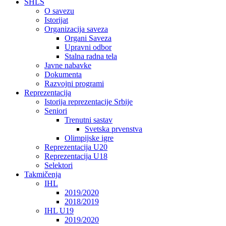
SHLS
O savezu
Istorijat
Organizacija saveza
Organi Saveza
Upravni odbor
Stalna radna tela
Javne nabavke
Dokumenta
Razvojni programi
Reprezentacija
Istorija reprezentacije Srbije
Seniori
Trenutni sastav
Svetska prvenstva
Olimpijske igre
Reprezentacija U20
Reprezentacija U18
Selektori
Takmičenja
IHL
2019/2020
2018/2019
IHL U19
2019/2020